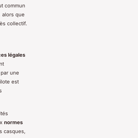
 but commun
 alors que
s collectif.
es légales
nt
 par une
lote est
s
ités
ux
normes
 casques,