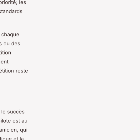
riorité; les
 standards
e chaque
s ou des
ition
ment
tition reste
e le succès
lote est au
anicien
, qui
tique et la