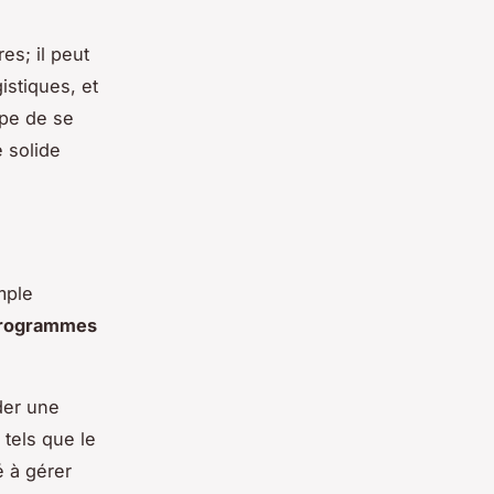
es; il peut
istiques, et
ipe de se
e solide
mple
programmes
der une
tels que le
é à gérer