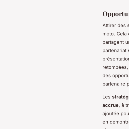
Opportun
Attirer des
moto. Cela
partagent u
partenariat
présentation
retombées, j
des opportu
partenaire p
Les
stratég
accrue
, à 
ajoutée pou
en démontra