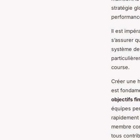
stratégie g
performance
Il est impér
s’assurer q
système de 
particulièr
course.
Créer une h
est fondame
objectifs fi
équipes per
rapidement 
membre conn
tous contri