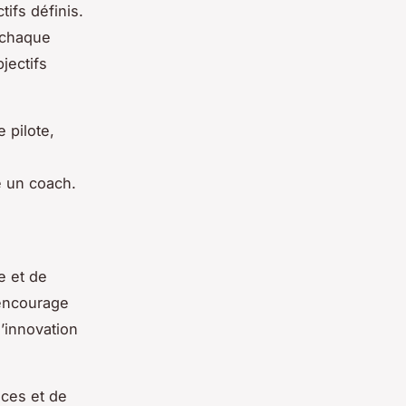
ifs définis.
e chaque
jectifs
 pilote,
e un coach.
n
e et de
 encourage
’innovation
ces et de