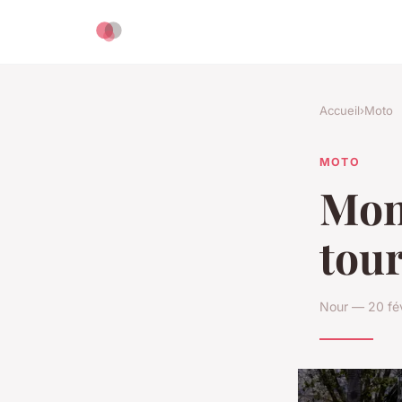
Accueil
›
Moto
MOTO
Mon
tour
Nour — 20 fév