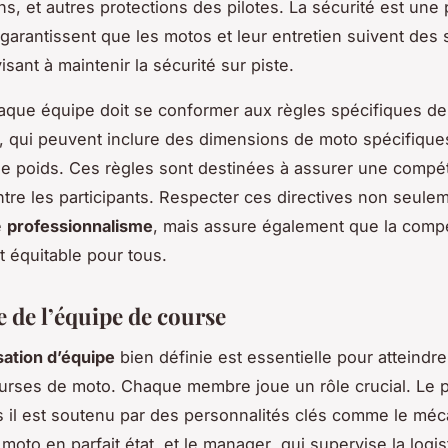
, et autres protections des pilotes. La sécurité est une p
 garantissent que les motos et leur entretien suivent des
isant à maintenir la sécurité sur piste.
aque équipe doit se conformer aux règles spécifiques d
, qui peuvent inclure des dimensions de moto spécifique
 de poids. Ces règles sont destinées à assurer une compét
ntre les participants. Respecter ces directives non seule
e
professionnalisme
, mais assure également que la compé
t équitable pour tous.
e de l’équipe de course
sation d’équipe
bien définie est essentielle pour atteindr
urses de moto. Chaque membre joue un rôle crucial. Le pi
s il est soutenu par des personnalités clés comme
le méc
 moto en parfait état, et
le manager
, qui supervise la logis