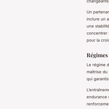
changeants
Un partenar
inclure un 
une stabili
concentrer s
pour la cro
Régimes 
Le régime d
maîtrise du
qui garanti
L’entraînem
endurance e
renforcemen