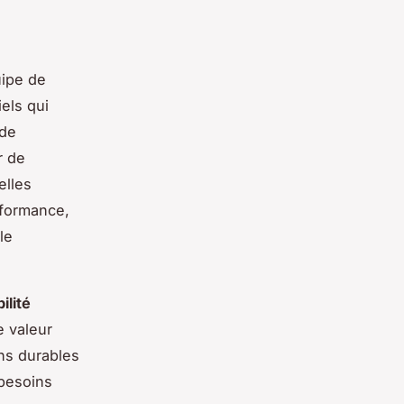
uipe de
els qui
 de
r de
elles
erformance,
le
bilité
e valeur
ons durables
 besoins