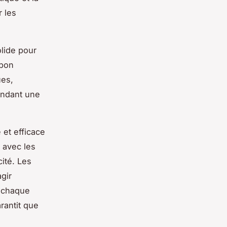
 les
lide pour
 bon
ues,
endant une
 et efficace
 avec les
ité. Les
gir
ù chaque
rantit que