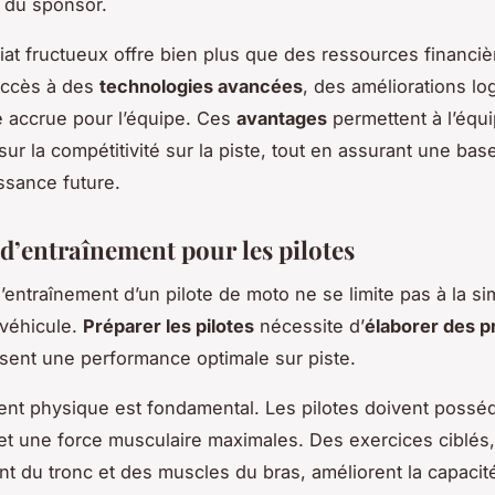
 du sponsor.
iat fructueux offre bien plus que des ressources financièr
accès à des
technologies avancées
, des améliorations log
té accrue pour l’équipe. Ces
avantages
permettent à l’équ
ur la compétitivité sur la piste, tout en assurant une bas
issance future.
d’entraînement pour les pilotes
’entraînement d’un pilote de moto ne se limite pas à la si
 véhicule.
Préparer les pilotes
nécessite d’
élaborer des 
ssent une performance optimale sur piste.
ent physique est fondamental. Les pilotes doivent possé
t une force musculaire maximales. Des exercices ciblés, 
t du tronc et des muscles du bras, améliorent la capacit