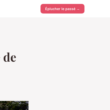
Éplucher le passé →
 de