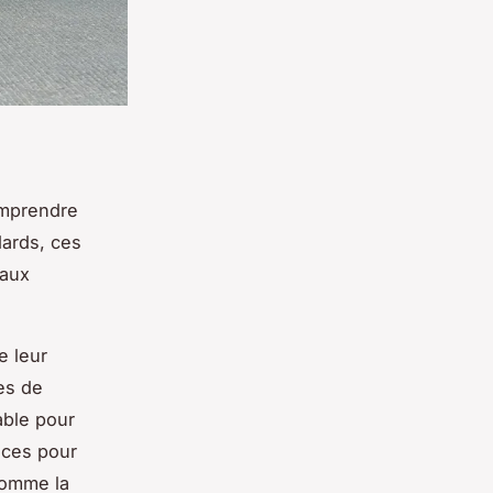
comprendre
dards, ces
 aux
e leur
pes de
able pour
nces pour
comme la