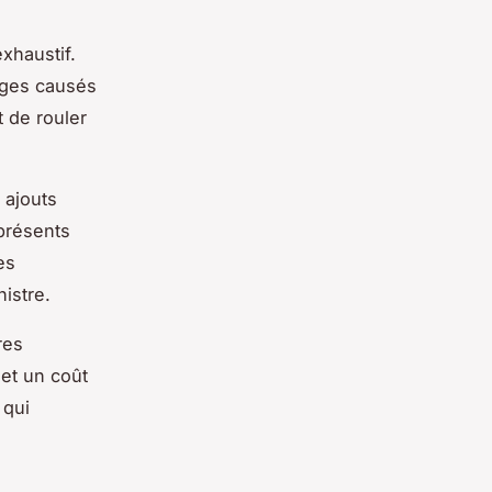
xhaustif.
mages causés
t de rouler
 ajouts
présents
es
istre.
res
et un coût
 qui