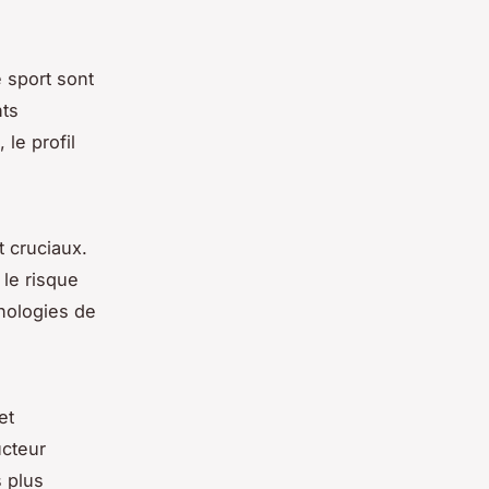
 sport sont
nts
 le profil
t cruciaux.
le risque
hnologies de
et
ucteur
 plus