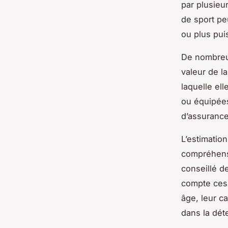
par plusieu
de sport pe
ou plus pui
De nombreu
valeur de l
laquelle el
ou équipées
d’assurance
L’estimatio
compréhensi
conseillé d
compte ces 
âge, leur ca
dans la dét