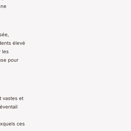
une
isée,
dents élevé
 les
use pour
 vastes et
éventail
auxquels ces