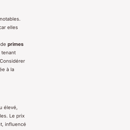
notables.
ar elles
n de
primes
 tenant
 Considérer
ée à la
u élevé,
es. Le prix
t, influencé