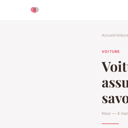
Accueil
›
Voitur
VOITURE
Voit
assu
savo
Nour — 4 mar