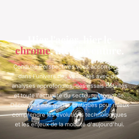
Hier l'acier, hier le
chrome
, hier l'aventure.
Conduite Perspectives vous accompagne
dans l'univers des véhicules avec des
analyses approfondies, des essais détaillés
et toute l'actualité du secteur automobile.
Découvrez nos guides pratiques pour mieux
comprendre les évolutions technologiques
et les enjeux de la mobilité d'aujourd'hui.